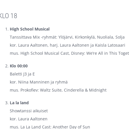
KLO 18
High School Musical
Tanssittava Mix -ryhmät: Ylöjärvi, Kirkonkylä, Nuoliala, Solja
kor. Laura Aaltonen, harj. Laura Aaltonen ja Kaisla Latosaari
mus. High School Musical Cast, Disney: We’re All in This Toge
Klo 00:00
Baletti J3 ja E
kor. Niina Manninen ja ryhmä
mus. Prokofiev: Waltz Suite, Cinderella & Midnight
La la land
Showtanssi aikuiset
kor. Laura Aaltonen
mus. La La Land Cast: Another Day of Sun