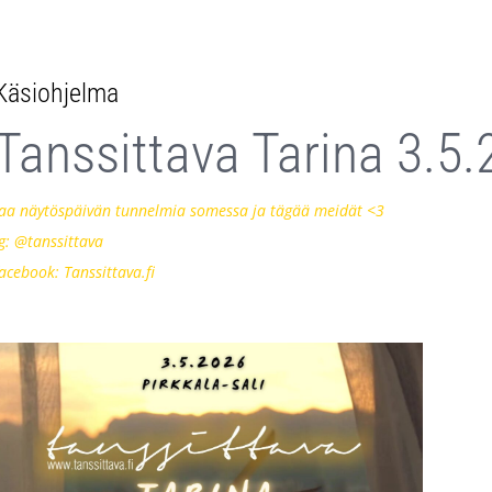
Käsiohjelma
Tanssittava Tarina 3.5
Jaa näytöspäivän tunnelmia somessa ja tägää meidät <3
ig: @tanssittava
facebook: Tanssittava.fi