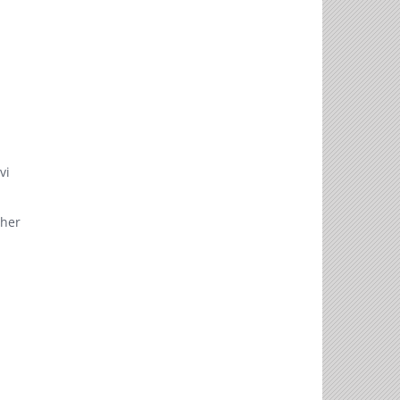
vi
ther