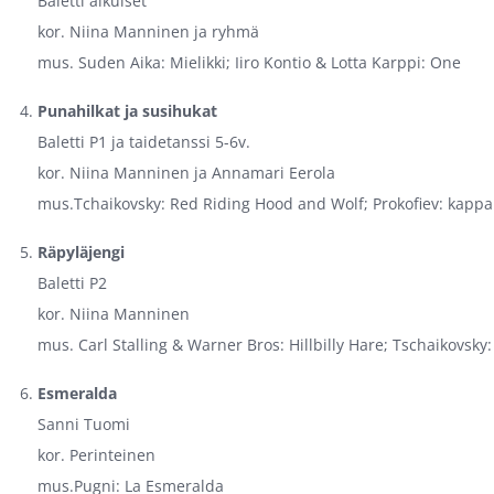
Baletti aikuiset
kor. Niina Manninen ja ryhmä
mus. Suden Aika: Mielikki; Iiro Kontio & Lotta Karppi: One
Punahilkat ja susihukat
Baletti P1 ja taidetanssi 5-6v.
kor. Niina Manninen ja Annamari Eerola
mus.Tchaikovsky: Red Riding Hood and Wolf; Prokofiev: kappal
Räpyläjengi
Baletti P2
kor. Niina Manninen
mus. Carl Stalling & Warner Bros: Hillbilly Hare; Tschaikovsky
Esmeralda
Sanni Tuomi
kor. Perinteinen
mus.Pugni: La Esmeralda