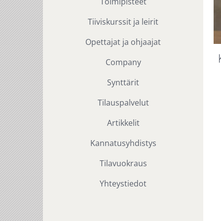
Toimipisteet
Tiiviskurssit ja leirit
Opettajat ja ohjaajat
Company
Synttärit
Tilauspalvelut
Artikkelit
Kannatusyhdistys
Tilavuokraus
Yhteystiedot